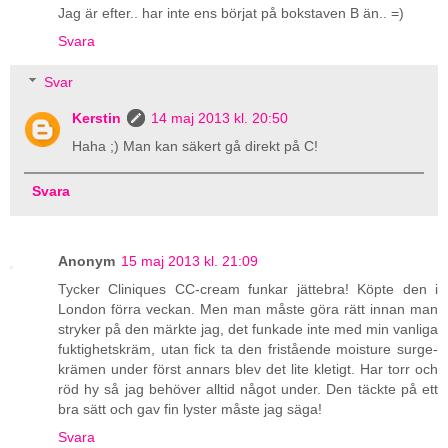
Jag är efter.. har inte ens börjat på bokstaven B än.. =)
Svara
Svar
Kerstin
14 maj 2013 kl. 20:50
Haha ;) Man kan säkert gå direkt på C!
Svara
Anonym
15 maj 2013 kl. 21:09
Tycker Cliniques CC-cream funkar jättebra! Köpte den i
London förra veckan. Men man måste göra rätt innan man
stryker på den märkte jag, det funkade inte med min vanliga
fuktighetskräm, utan fick ta den fristående moisture surge-
krämen under först annars blev det lite kletigt. Har torr och
röd hy så jag behöver alltid något under. Den täckte på ett
bra sätt och gav fin lyster måste jag säga!
Svara