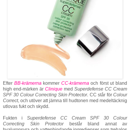
Efter
BB-krämerna
kommer
CC-krämerna
och först ut bland
high end-märken är
Clinique
med
Superdefense CC Cream
SPF 30 Colour Correcting Skin Protector
. CC står för
Colour
Correct
, och utöver att jämna till hudtonen med medeltäcknig
utlovas fukt och skydd.
Fukten i
Superdefense CC Cream SPF 30 Colour
Correcting Skin Protector
består bland annat av
hyaluronsyra och vattenbindande ingredienser som trehalos