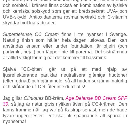
och sorbitol. I krämen finns också en kombination av fysiska
och kemiska solskydd som ger ett bredspektrat UVA- och
UVB-skydd. Antioxidanterna rosmarinextrakt och C-vitamin
skyddar mot fria radikaler.
Superdefense CC Cream
finns i tre nyanser i Sverige.
Naturlig finish som håller hela dagen utlovas.
Den kan
användas ensam eller under foundation, är oljefri (och
parfymfri, heja!) och täpper inte till porerna. Det sistnämnda
är alltid viktigt för mig när det kommer till bassmink.
Själva "CC-biten" går ut på att med hjälp av
ljusreflekterande partiklar neutralisera glåmiga hudtoner
(eller rodnad) och ojämnheter så att huden ser jämn, naturlig
och strålande ut. Det låter inte dumt alls!
Jag gillar
Cliniques
BB-kräm,
Age Defense BB Cream SPF
30
, så jag är naturligtvis nyfiken även på CC-krämen. Den
fanns framme när jag var på Kastrup senast, men de hade
tyvärr ingen tester. Det ska bli spännande att spana in
nyanserna!