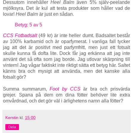
Dessutom innehåller
Heel Balm
även 5% själv-peelande
mjölksyra. Det är kul att testa produkter som håller vad de
lovar!
Heel Balm
är just en sådan.
Betyg: 5 av 5
CCS Fotbadsalt
(49 kr) är inte heller dumt. Badsaltet består
av 100% karbamid och är oparfymerat. I vanliga fall tycker
jag att det är positivt med parfymfritt, men just ett fotsalt
skulle kunna få dofta lite. Dock får jag erkänna att jag inte
använt det så ofta som jag borde. Jag utlovar skärpning till
vintern! Jag vågar faktiskt inte riktigt sätta ett betyg här. Saltet
känns bra och mysigt att använda, men det kanske alla
fotsalt gör?
Summa summarum,
Foot by CCS
är bra och prisvärda
grejer. Spana på dem om dina fötter behöver lite extra
omvårdnad, och det gör väl i ärlighetens namn alla fötter?
Kerstin
kl.
15:00
Dela