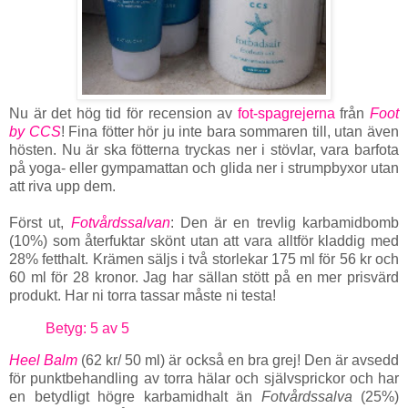
Nu är det hög tid för recension av
fot-spagrejerna
från
Foot
by CCS
! Fina fötter hör ju inte bara sommaren till, utan även
hösten. Nu är ska fötterna tryckas ner i stövlar, vara barfota
på yoga- eller gympamattan och glida ner i strumpbyxor utan
att riva upp dem.
Först ut,
Fotvårdssalvan
: Den är en trevlig karbamidbomb
(10%) som återfuktar skönt utan att vara alltför kladdig med
28% fetthalt. Krämen säljs i två storlekar 175 ml för 56 kr och
60 ml för 28 kronor. Jag har sällan stött på en mer prisvärd
produkt. Har ni torra tassar måste ni testa!
Betyg: 5 av 5
Heel Balm
(62 kr/ 50 ml) är också en bra grej! Den är avsedd
för punktbehandling av torra hälar och självsprickor och har
en betydligt högre karbamidhalt än
Fotvårdssalva
(25%)