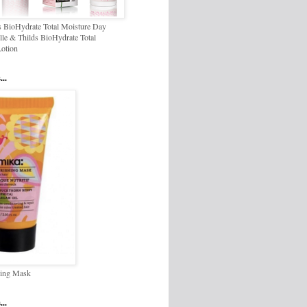
ds BioHydrate Total Moisture Day
lle & Thilds BioHydrate Total
otion
...
ing Mask
...