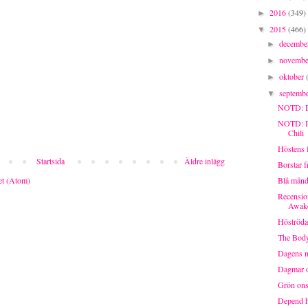
2016
(349)
►
2015
(466)
▼
decemb
►
novemb
►
oktober
►
septemb
▼
NOTD: De
NOTD: Is
Chili
Höstens 
Startsida
Äldre inlägg
Borstar 
et (Atom)
Blå månd
Recensio
Awake
Höströda
The Body
Dagens n
Dagmar o
Grön on
Depend h