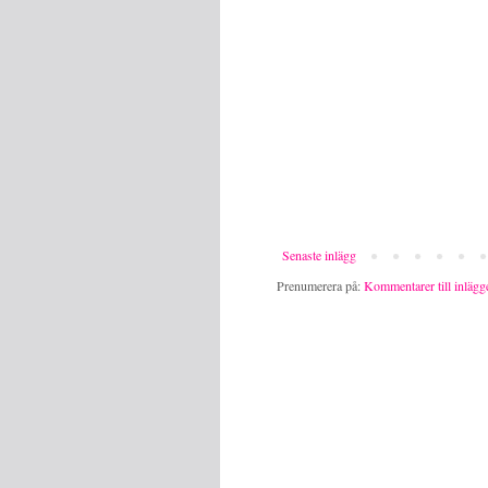
Senaste inlägg
Prenumerera på:
Kommentarer till inlägg