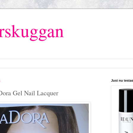
rskuggan
5
Just nu testas.
aDora Gel Nail Lacquer