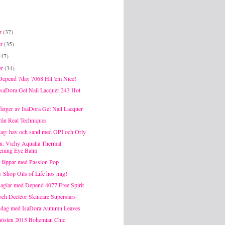
er
(37)
er
(35)
(47)
er
(34)
pend 7day 7068 Hit 'em Nice!
aDora Gel Nail Lacquer 243 Hot
färger av IsaDora Gel Nail Lacquer
från Real Techniques
ag: hav och sand med OPI och Orly
n: Vichy Aqualia Thermal
ning Eye Balm
 läppar med Passion Pop
 Shop Oils of Life hos mig!
aglar med Depend 4077 Free Spirit
ch Decléor Skincare Superstars
sdag med IsaDora Autumn Leaves
östen 2015 Bohemian Chic