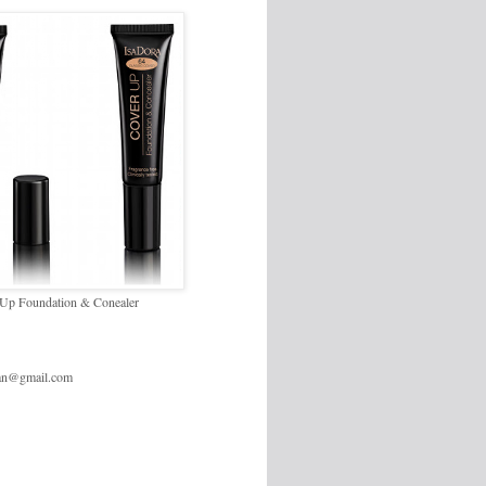
 Up Foundation & Conealer
an@gmail.com