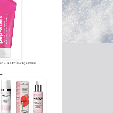
art 2-in-1 Exfoliating Cleanser
...