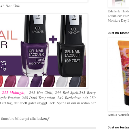
43 Hot Chili
.
Estelle & Thil
Lotion och Este
Moisture Day L
Just nu testas
é,
235 Midnight
, 243 Hot Chili, 244 Red Spell.
245 Berry
urple Passion, 248 Dark Temptaion, 249 Turtledove
och
250
 ett tag, det är ett galet snyggt lack. Spana in om ni redan har
Amika Nourish
finns bra bilder på alla lacken.
f
Just nu testas