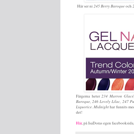
Här ser ni
245 Berry Baroque
och
2
Färgerna heter
234 Marron Glac
Baroque, 246 Lovely Lilac, 247 P
Liquorice
.
Midnight
har funnits med
det!
Här
, på IsaDoras egen facebooksida, 