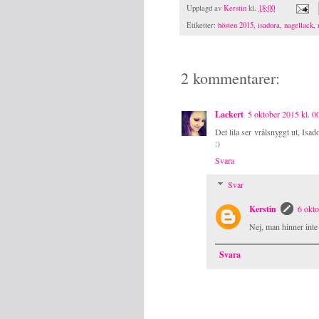
Upplagd av
Kerstin
kl.
18:00
Etiketter:
hösten 2015
,
isadora
,
nagellack
,
2 kommentarer:
Lackert
5 oktober 2015 kl. 0
Det lila ser vrålsnyggt ut, Isad
:)
Svara
Svar
Kerstin
6 okto
Nej, man hinner inte
Svara