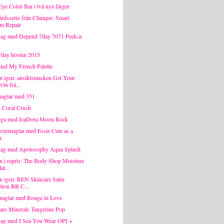
ye Color Bar i två nya färger
rdsserie från Clinique: Smart
m Repair
ag med Depend 7day 7071 Peek-a-
day hösten 2015
med My French Palette
n igen: ansiktsmasken Get Your
On frå...
naglar med 351
n Coral Crush
öga med IsaDora Moon Rock
sternaglar med Essie Cute as a
n
dag med Apolosophy Aqua Splash
n i repris: The Body Shop Moisture
t...
n igen: REN Skincare Satin
tion BB C...
naglar med Rouge in Love
re Minerals Tangerine Pop
ag med I Sea You Wear OPI +