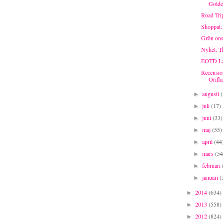
Golde
Road Trip
Shoppat:
Grön ons
Nyhet: T
EOTD La
Recensio
Orifl
augusti
►
juli
(17)
►
juni
(33)
►
maj
(55)
►
april
(44
►
mars
(54
►
februari
►
januari
(
►
2014
(634)
►
2013
(558)
►
2012
(824)
►