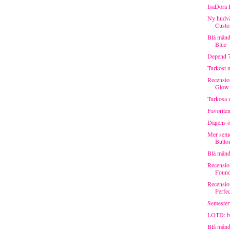
IsaDora E
Ny hudvå
Custo
Blå månd
Blue
Depend 7
Turkost 
Recensio
Glow 
Turkosa 
Favorite
Dagens 
Mer seme
Butto
Blå mån
Recensio
Founda
Recensio
Perfec
Semester
LOTD: ba
Blå månd