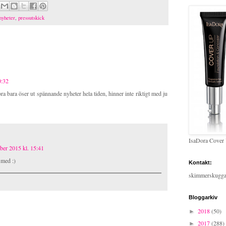
nyheter
,
pressutskick
0:32
ora bara öser ut spännande nyheter hela tiden, hinner inte riktigt med ju
IsaDora Cover
ber 2015 kl. 15:41
 med :)
Kontakt:
skimmerskugg
Bloggarkiv
2018
(50)
►
2017
(288)
►