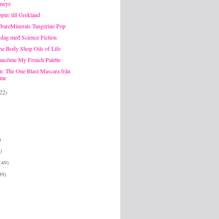
neye
pin' till Grekland
 bareMinerals Tangerine Pop
dag med Science Fiction
he Body Shop Oils of Life
ncôme My French Palette
n: The One Blast Mascara från
ame
(22)
)
)
(49)
39)