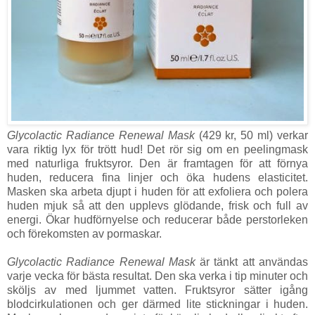
Glycolactic Radiance Renewal Mask
(429 kr, 50 ml) verkar
vara riktig lyx för trött hud! Det rör sig om en peelingmask
med naturliga fruktsyror. Den är framtagen för att förnya
huden, reducera fina linjer och öka hudens elasticitet.
Masken ska arbeta djupt i huden för att exfoliera och polera
huden mjuk så att den upplevs glödande, frisk och full av
energi. Ökar hudförnyelse och reducerar både perstorleken
och förekomsten av pormaskar.
Glycolactic Radiance Renewal Mask
är tänkt att användas
varje vecka för bästa resultat. Den ska verka i tip minuter och
sköljs av med ljummet vatten. Fruktsyror sätter igång
blodcirkulationen och ger därmed lite stickningar i huden.