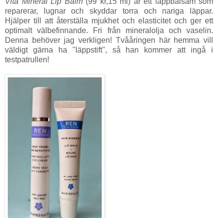
Vita Mineral Lip Balm
(99 kr,15 ml) är ett läppbalsam som
reparerar, lugnar och skyddar torra och nariga läppar.
Hjälper till att återställa mjukhet och elasticitet och ger ett
optimalt välbefinnande. Fri från mineralolja och vaselin.
Denna behöver jag verkligen! Tvååringen här hemma vill
väldigt gärna ha "läppstift", så han kommer att ingå i
testpatrullen!